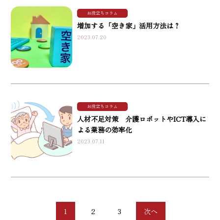
お役立ちコラム
増加する「空き家」活用方法は？
2023.07.20
お役立ちコラム
人材不足対策 介護ロボットやICT導入に
よる業務の効率化
2023.07.11
1
2
3
次へ