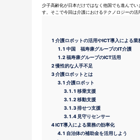
少子高齢化が日本だけではなく他国でも進んでい
す。そこで今回は介護におけるテクノロジーの活
1
介護ロボットの活用やICT導入による業
1.1
中国 福寿康グループのIT介護
1.2
福寿康グループのICT活用
2
慢性的な人手不足
3
介護ロボットとは
3.1
介護ロボット
3.1.1
移乗支援
3.1.2
移動支援
3.1.3
排せつ支援
3.1.4
見守りセンサー
4
ICT導入による業務の効率化
4.1
自治体の補助金を活用しよう