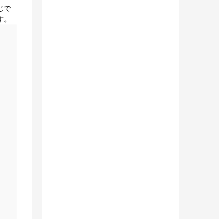
じで
す。