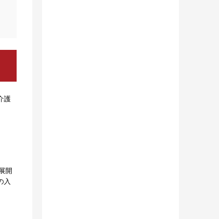
介護
展開
の入