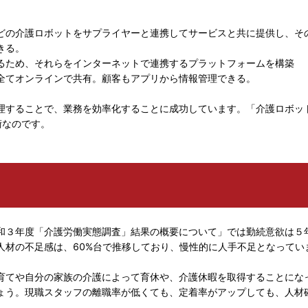
どの介護ロボットをサプライヤーと連携してサービスと共に提供し、そ
きる。
るため、それらをインターネットで連携するプラットフォームを構築
全てオンラインで共有。顧客もアプリから情報管理できる。
理することで、業務を効率化することに成功しています。「介護ロボッ
術なのです。
和３年度「介護労働実態調査」結果の概要について」では勤続意欲は５
人材の不足感は、60%台で推移しており、慢性的に人手不足となってい
育てや自分の家族の介護によって育休や、介護休暇を取得することにな
ょう。現職スタッフの離職率が低くても、定着率がアップしても、人材