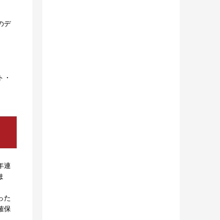
のデ
ト・
年連
ま
った
確保